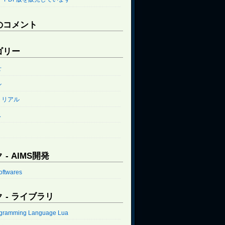
のコメント
ゴリー
せ
ル
トリアル
ス
 - AIMS開発
oftwares
 - ライブラリ
ogramming Language Lua