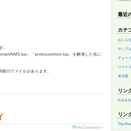
最近
カテ
おしら
す。
サンプ
roto\AIMS.lua」「proto\common.lua」を解凍した先に
チュー
リリー
ic」に同様のファイルがあります。
未分類
リンク
D.N.A.S
リンク
イ
The Pr
No Comments »