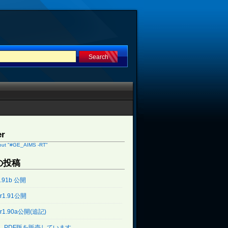
er
out "#GE_AIMS -RT"
の投稿
1.91b 公開
er1.91公開
er1.90a公開(追記)
本、PDF版を販売しています