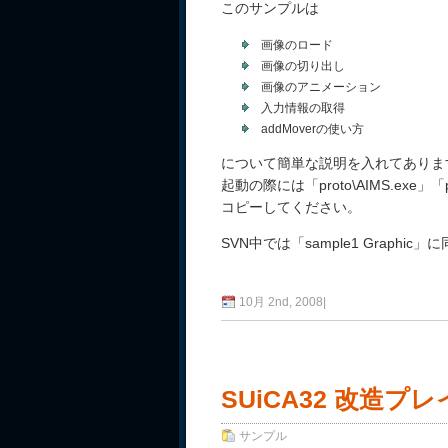
このサンプルは
画像のロード
画像の切り出し
画像のアニメーション
入力情報の取得
addMoverの使い方
について簡単な説明を入れてありま
起動の際には「proto\AIMS.exe」「p
コピーしてください。
SVN中では「sample1 Graph
10月 2nd, 2008
|
SUiCA32 改造プレ
サンプル