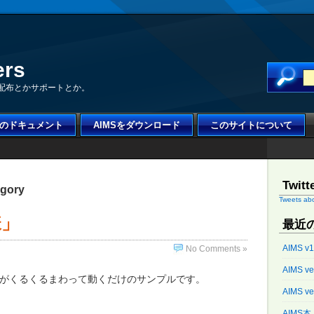
ers
MSの配布とかサポートとか。
S のドキュメント
AIMSをダウンロード
このサイトについて
Twitt
egory
Tweets ab
様」
最近
AIMS v
No Comments »
AIMS v
子様」がくるくるまわって動くだけのサンプルです。
AIMS v
AIMS