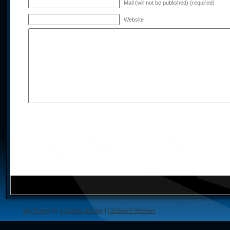
Mail (will not be published) (required)
Website
Wp Theme
by
n Graphic Design
|
i Software Reviews