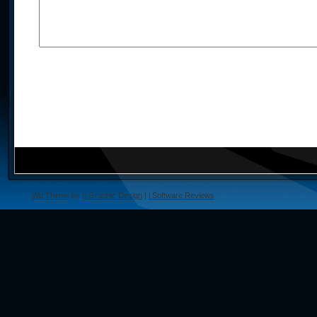
Wp Theme
by
n Graphic Design
|
i Software Reviews